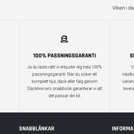
Vilsen i d
100% PASSNINGSGARANTI
S
Ja du läste rätt! vi erbjuder dig hela 100%
V
passningsgaranti. När du söker ett
nästk
komplett hjul, däck eller fälg genom
varier
Däckline.se's snabbsök garanterar vi att
lever
det passar din bil.
SNABBLÄNKAR
INFORMA