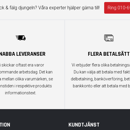
äck & fälg djungeln? Våra experter hjälper gärna till!
Ring 010-6
NABBA LEVERANSER
FLERA BETALSÄTT
i skickar oftast era varor
Vi erbjuder flera olika betalningsa
ommande arbetsdag. Det kan
Du kan välja att betala med fak
a mellan olika varumärken, se
delbetalning, banköverföring, bet
anstiden i respektive produkts
bankkonto eller att betala med b
informationstext.
TION
KUNDTJÄNST