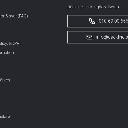
e
Däckline - Helsingborg Berga
gor & svar (FAQ)
010-69 00 65
info@dackline.
policy/GDPR
lamation
ärken
dlare