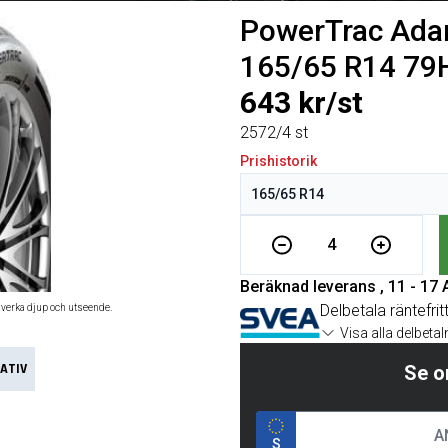
PowerTrac Ada
165/65 R14 79
643 kr/st
2572/4 st
Prishistorik
4
Beräknad leverans , 11 - 17
Delbetala räntefrit
åverka djup och utseende.
Visa alla delbeta
ATIV
Se o
S