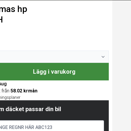
mas hp
H
Lägg i varukorg
 Aug
t från
58.02 krmån
lningsplaner
m däcket passar din bil