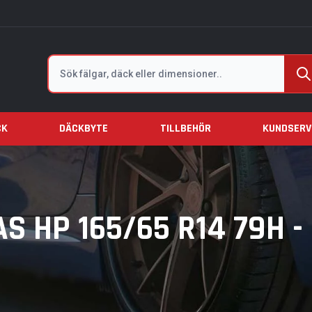
Sök
CK
DÄCKBYTE
TILLBEHÖR
KUNDSERV
HP 165/65 R14 79H -