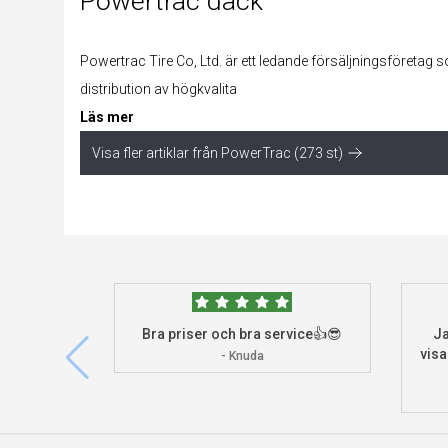
Powertrac däck
Powertrac Tire Co, Ltd. är ett ledande försäljningsföretag 
distribution av högkvalita
Läs mer
Visa fler artiklar från PowerTrac (273 st)
Bra priser och bra service👍😎
Ja
visa
- Knuda