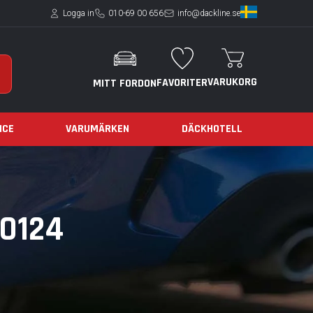
Logga in
010-69 00 656
info@dackline.se
VARUKORG
FAVORITER
MITT FORDON
ICE
VARUMÄRKEN
DÄCKHOTELL
 0124