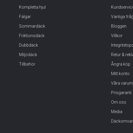
Kompletta hjul
Kundservic
Fälgar
Vanliga frå
Sommardäck
Bloggen
Friktionsdäck
Villkor
Dubbdäck
Integritets
Miljödäck
Retur & rek
Tillbehör
Ångra köp
Mitt konto
Våra varum
Prisgaranti
Om oss
Media
Däckomvan