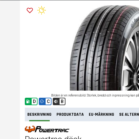
Bilden är en referensbild. Storlek, bredd och inpressning kan p
D
C
B
BESKRIVNING
PRODUKTDATA
EU-MÄRKNING
SE ALTERN