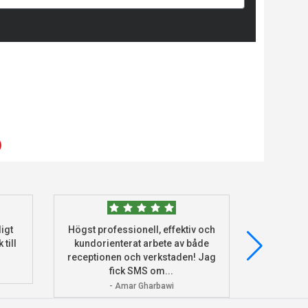
)
igt
Högst professionell, effektiv och
Beställde
 till
kundorienterat arbete av både
deras he
receptionen och verkstaden! Jag
och monter
fick SMS om...
- Amar Gharbawi