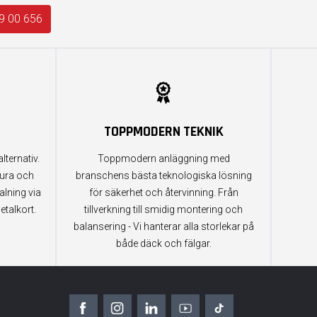
9 00 656
TOPPMODERN TEKNIK
lternativ.
Toppmodern anläggning med
tura och
branschens bästa teknologiska lösning
alning via
för säkerhet och återvinning. Från
etalkort.
tillverkning till smidig montering och
balansering - Vi hanterar alla storlekar på
både däck och fälgar.