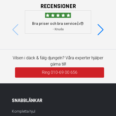
RECENSIONER
Bra priser och bra service👍😎
Jag s
visade 
- Knuda
Vilsen i däck & fälg djungeln? Våra experter hjälper
gärna till!
Ring 010-69 00 656
SNABBLÄNKAR
Kompletta hjul