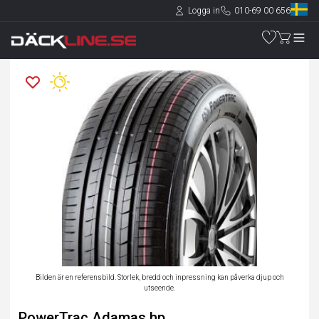
Logga in
010-69 00 656
Bilden är en referensbild. Storlek, bredd och inpressning kan påverka djup och
utseende.
PowerTrac Adamas hp