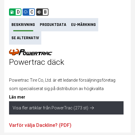
D
C
B
BESKRIVNING
PRODUKTDATA
EU-MÄRKNING
SE ALTERNATIV
Powertrac däck
Powertrac Tire Co, Ltd. är ett ledande försäljningsföretag
som specialiserat sig på distribution av högkvalita
Läs mer
Visa fler artiklar från PowerTrac (273 st)
Varför välja Dackline? (PDF)