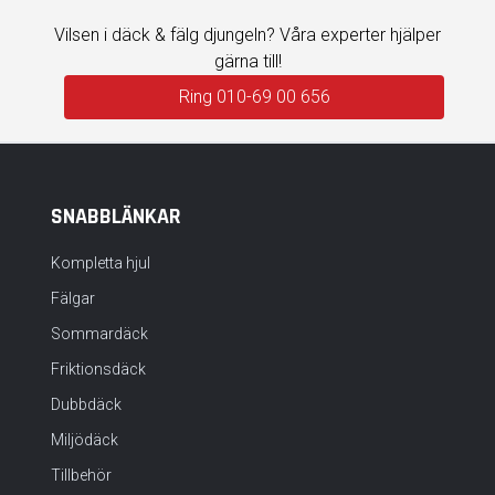
Vilsen i däck & fälg djungeln? Våra experter hjälper
gärna till!
Ring 010-69 00 656
SNABBLÄNKAR
Kompletta hjul
Fälgar
Sommardäck
Friktionsdäck
Dubbdäck
Miljödäck
Tillbehör