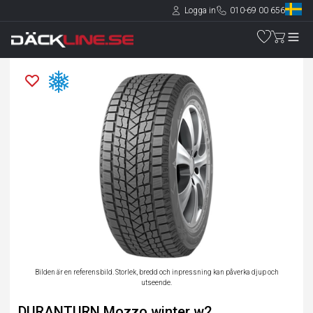
Logga in
010-69 00 656
Bilden är en referensbild. Storlek, bredd och inpressning kan påverka djup och
utseende.
DURANTURN Mozzo winter w2