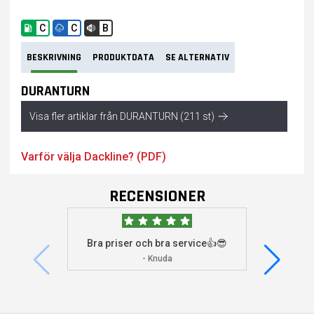
C
C
B
BESKRIVNING
PRODUKTDATA
SE ALTERNATIV
DURANTURN
Visa fler artiklar från DURANTURN (211 st)
Varför välja Dackline? (PDF)
RECENSIONER
Bra priser och bra service👍😎
Jag s
visade 
- Knuda