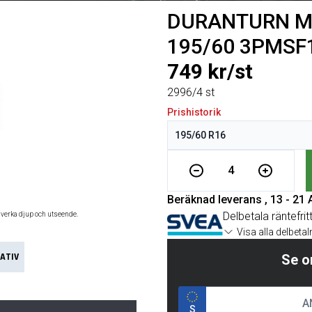
DURANTURN Mo
195/60 3PMSF1
749 kr/st
2996/4 st
Prishistorik
4
Beräknad leverans , 13 - 21
Delbetala räntefrit
åverka djup och utseende.
Visa alla delbeta
ATIV
Se o
S