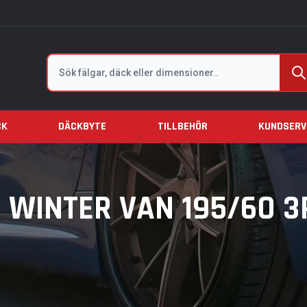
Sök
CK
DÄCKBYTE
TILLBEHÖR
KUNDSERV
WINTER VAN 195/60 3