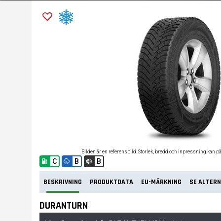
Bilden är en referensbild. Storlek, bredd och inpressning kan p
C
B
B
BESKRIVNING
PRODUKTDATA
EU-MÄRKNING
SE ALTERN
DURANTURN