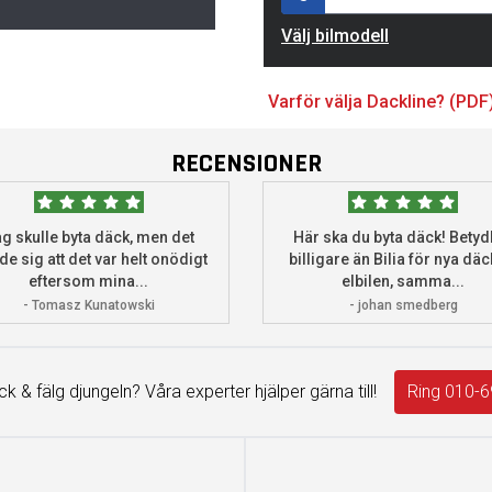
Välj bilmodell
Varför välja Dackline? (PDF
RECENSIONER
g skulle byta däck, men det
Här ska du byta däck! Betydl
de sig att det var helt onödigt
billigare än Bilia för nya däck
eftersom mina...
elbilen, samma...
- Tomasz Kunatowski
- johan smedberg
äck & fälg djungeln? Våra experter hjälper gärna till!
Ring 010-6