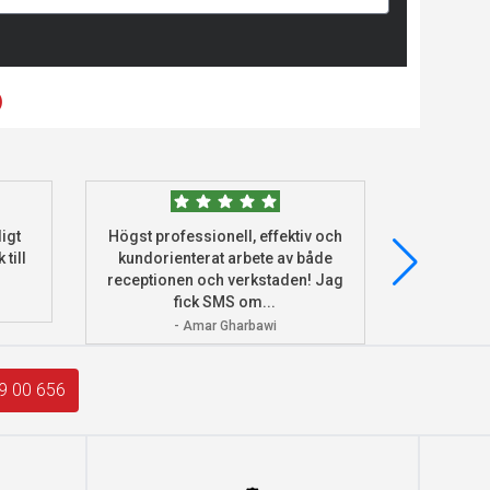
)
igt
Högst professionell, effektiv och
Beställde
 till
kundorienterat arbete av både
deras he
receptionen och verkstaden! Jag
och monter
fick SMS om...
- Amar Gharbawi
9 00 656