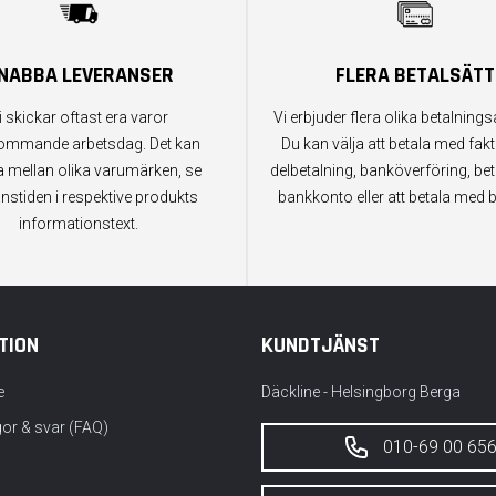
NABBA LEVERANSER
FLERA BETALSÄTT
i skickar oftast era varor
Vi erbjuder flera olika betalningsa
ommande arbetsdag. Det kan
Du kan välja att betala med fak
a mellan olika varumärken, se
delbetalning, banköverföring, bet
anstiden i respektive produkts
bankkonto eller att betala med b
informationstext.
TION
KUNDTJÄNST
e
Däckline - Helsingborg Berga
gor & svar (FAQ)
010-69 00 65