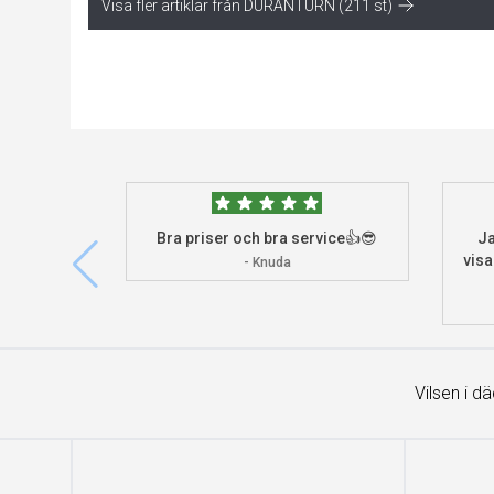
Visa fler artiklar från DURANTURN (211 st)
Bra priser och bra service👍😎
Ja
visa
- Knuda
Vilsen i d