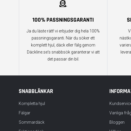
100% PASSNINGSGARANTI
S
Ja du läste rätt! vi erbjuder dig hela 100%
V
passningsgaranti. När du söker ett
nästk
komplett hjul, däck eller fälg genom
varier
Däckline.se's snabbsök garanterar vi att
lever
det passar din bil.
SNABBLÄNKAR
INFORMA
Kompletta hjul
Kundservic
Fälgar
Vanliga frå
Sommardäck
Bloggen