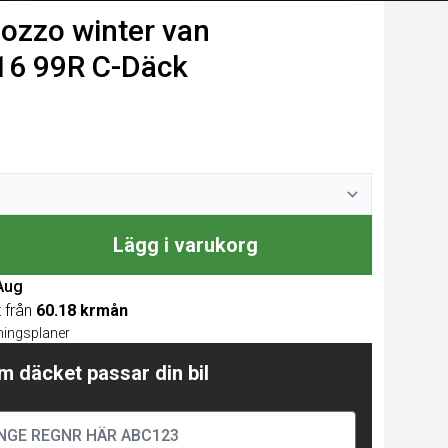
zzo winter van
6 99R C-Däck
Lägg i varukorg
 Aug
t från
60.18 krmån
lningsplaner
m däcket passar din bil