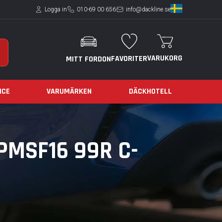
Logga in
010-69 00 656
info@dackline.se
VARUKORG
FAVORITER
MITT FORDON
ICE
VARUMÄRKEN
DÄCKHOTELL
PMSF16 99R C-