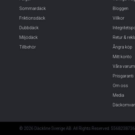
Sommardäck
Bloggen
Friktionsdäck
Villkor
Dubbdäck
Integritets
Miljödäck
Retur & rek
Tillbehör
Ångra köp
Mitt konto
Våra varum
Prisgaranti
Om oss
Media
Däckomvan
© 2026 Däckline Sverige AB. All Rights Reserved. 5568238736