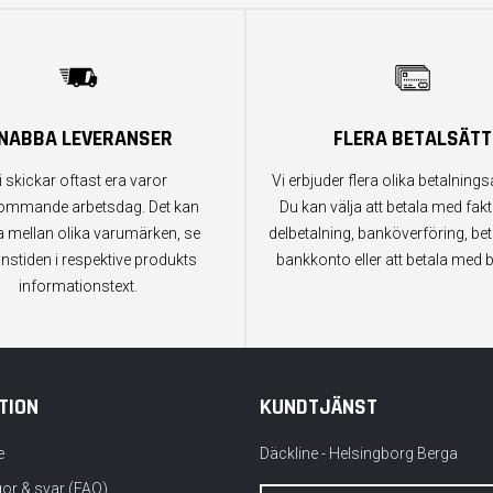
NABBA LEVERANSER
FLERA BETALSÄTT
i skickar oftast era varor
Vi erbjuder flera olika betalningsa
ommande arbetsdag. Det kan
Du kan välja att betala med fak
a mellan olika varumärken, se
delbetalning, banköverföring, bet
anstiden i respektive produkts
bankkonto eller att betala med b
informationstext.
TION
KUNDTJÄNST
e
Däckline - Helsingborg Berga
gor & svar (FAQ)