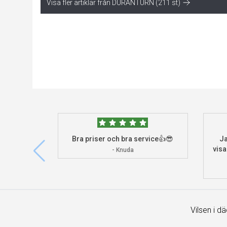
Visa fler artiklar från DURANTURN (211 st)
Bra priser och bra service👍😎
Ja
visa
- Knuda
Vilsen i d