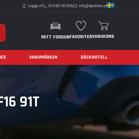
Logga in
010-69 00 656
info@dackline.se
VARUKORG
FAVORITER
MITT FORDON
ICE
VARUMÄRKEN
DÄCKHOTELL
16 91T