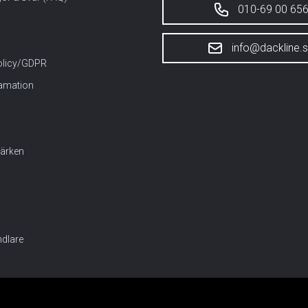
010-69 00 65
info@dackline.
policy/GDPR
lamation
ärken
dlare