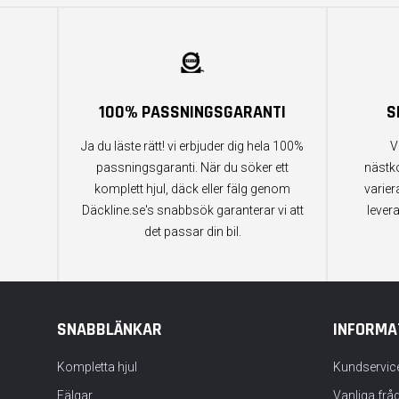
100% PASSNINGSGARANTI
S
Ja du läste rätt! vi erbjuder dig hela 100%
V
passningsgaranti. När du söker ett
nästk
komplett hjul, däck eller fälg genom
varier
Däckline.se's snabbsök garanterar vi att
lever
det passar din bil.
SNABBLÄNKAR
INFORMA
Kompletta hjul
Kundservic
Fälgar
Vanliga frå