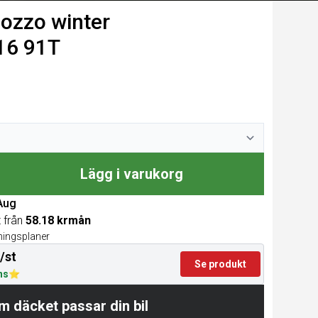
zzo winter
16 91T
Lägg i varukorg
 Aug
t från
58.18 krmån
lningsplaner
/st
Se produkt
ns
m däcket passar din bil