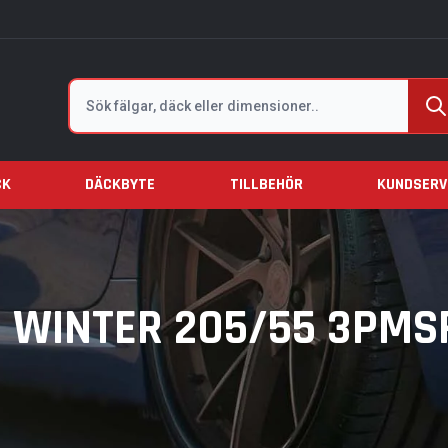
Sök
CK
DÄCKBYTE
TILLBEHÖR
KUNDSERV
WINTER 205/55 3PMSF