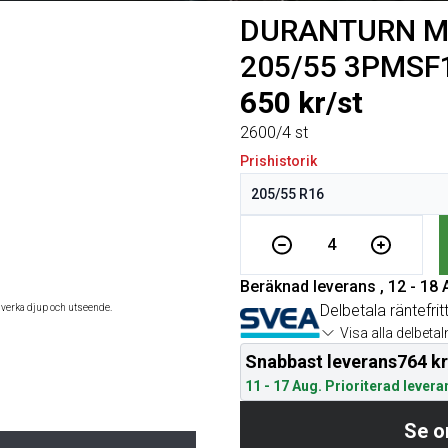
DURANTURN Mo
205/55 3PMSF
650 kr/st
2600/4 st
Prishistorik
4
Beräknad leverans , 12 - 18
Delbetala räntefrit
åverka djup och utseende.
Visa alla delbeta
Snabbast leverans
764 kr
11 - 17 Aug. Prioriterad levera
Se o