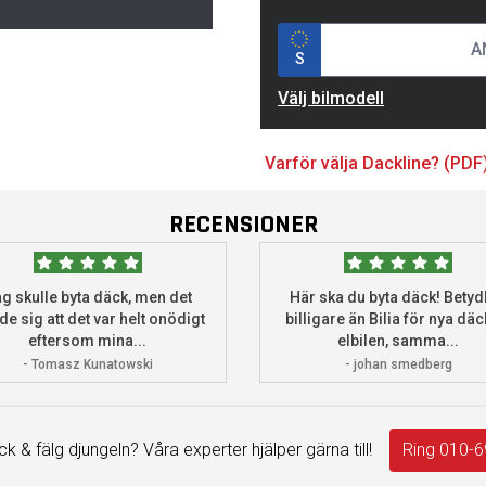
S
Välj bilmodell
Varför välja Dackline? (PDF
RECENSIONER
g skulle byta däck, men det
Här ska du byta däck! Betydl
de sig att det var helt onödigt
billigare än Bilia för nya däck
eftersom mina...
elbilen, samma...
- Tomasz Kunatowski
- johan smedberg
äck & fälg djungeln? Våra experter hjälper gärna till!
Ring 010-6