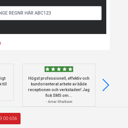
)
igt
Högst professionell, effektiv och
Beställde
 till
kundorienterat arbete av både
deras he
receptionen och verkstaden! Jag
och monter
fick SMS om...
- Amar Gharbawi
9 00 656