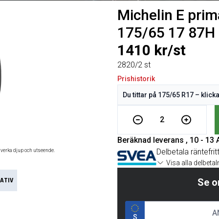
Michelin E pri
175/65 17 87H
1410 kr/st
2820/2 st
Prishistorik
2
Beräknad leverans , 10 - 13
Delbetala räntefrit
åverka djup och utseende.
Visa alla delbeta
ATIV
Se o
S