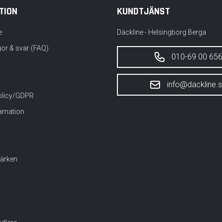
TION
KUNDTJÄNST
e
Däckline - Helsingborg Berga
gor & svar (FAQ)
010-69 00 65
info@dackline.
policy/GDPR
lamation
ärken