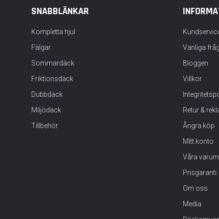
SNABBLÄNKAR
INFORMA
Kompletta hjul
Kundservic
Fälgar
Vanliga frå
Sommardäck
Bloggen
Friktionsdäck
Villkor
Dubbdäck
Integritets
Miljödäck
Retur & rek
Tillbehör
Ångra köp
Mitt konto
Våra varum
Prisgaranti
Om oss
Media