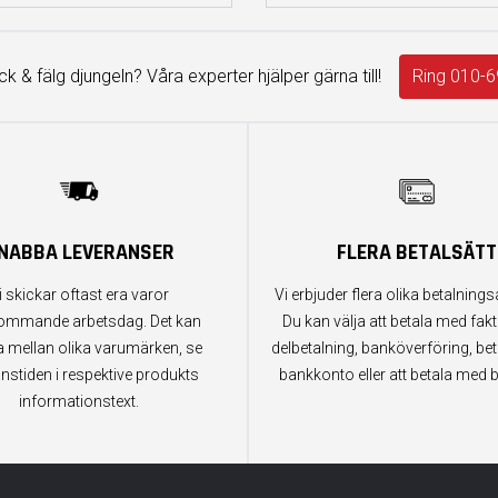
äck & fälg djungeln? Våra experter hjälper gärna till!
Ring 010-6
NABBA LEVERANSER
FLERA BETALSÄTT
i skickar oftast era varor
Vi erbjuder flera olika betalningsa
ommande arbetsdag. Det kan
Du kan välja att betala med fak
a mellan olika varumärken, se
delbetalning, banköverföring, bet
anstiden i respektive produkts
bankkonto eller att betala med b
informationstext.