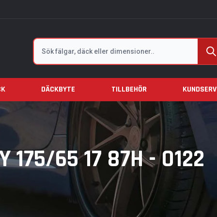
Sök
CK
DÄCKBYTE
TILLBEHÖR
KUNDSERV
 175/65 17 87H - 0122