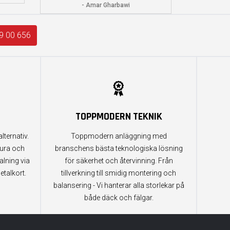
- Amar Gharbawi
9 00 656
TOPPMODERN TEKNIK
lternativ.
Toppmodern anläggning med
tura och
branschens bästa teknologiska lösning
alning via
för säkerhet och återvinning. Från
etalkort.
tillverkning till smidig montering och
balansering - Vi hanterar alla storlekar på
både däck och fälgar.