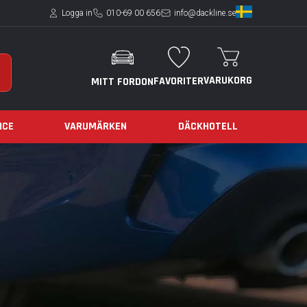
Logga in
010-69 00 656
info@dackline.se
VARUKORG
FAVORITER
MITT FORDON
ICE
VARUMÄRKEN
DÄCKHOTELL