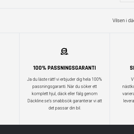
Vilsen i d
100% PASSNINGSGARANTI
S
Ja du läste rätt! vi erbjuder dig hela 100%
V
passningsgaranti. När du söker ett
nästk
komplett hjul, däck eller fälg genom
varier
Däckline.se's snabbsök garanterar vi att
lever
det passar din bil.