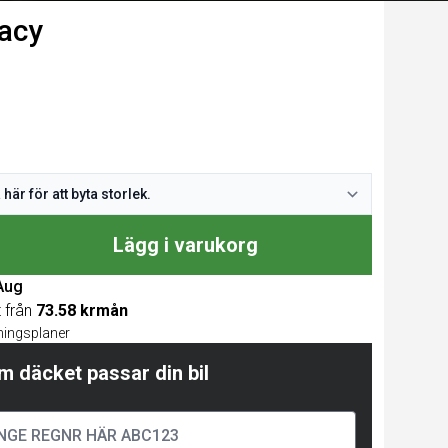
macy
Lägg i varukorg
 Aug
t från
73.58 krmån
lningsplaner
m däcket passar din bil