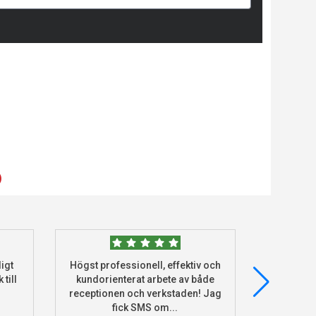
)
igt
Högst professionell, effektiv och
Beställde
 till
kundorienterat arbete av både
deras he
receptionen och verkstaden! Jag
och monter
fick SMS om...