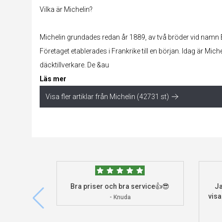
Vilka är Michelin?
Michelin grundades redan år 1889, av två bröder vid namn
Företaget etablerades i Frankrike till en början. Idag är Mich
däcktillverkare. De &au
Läs mer
Visa fler artiklar från Michelin (42731 st)
Bra priser och bra service👍😎
Ja
visa
- Knuda