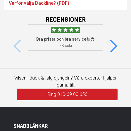
Varför välja Dackline? (PDF)
RECENSIONER
Bra priser och bra service👍😎
Jag s
visade 
- Knuda
Vilsen i däck & fälg djungeln? Våra experter hjälper
gärna till!
Ring 010-69 00 656
SNABBLÄNKAR