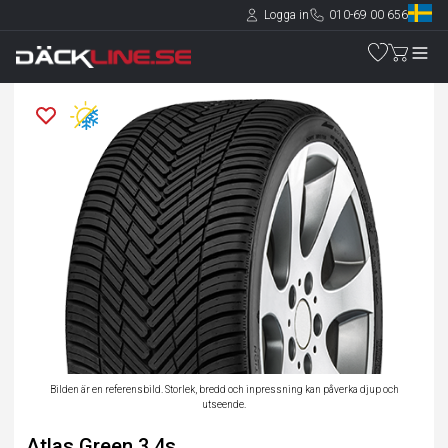
Logga in
010-69 00 656
Bilden är en referensbild. Storlek, bredd och inpressning kan påverka djup och
utseende.
Atlas Green 3 4s