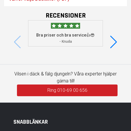
RECENSIONER
Bra priser och bra service👍😎
Jag s
visade 
- Knuda
Vilsen i däck & fälg djungeln? Våra experter hjälper
gärna till!
Ring 010-69 00 656
SNABBLÄNKAR