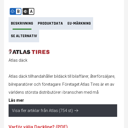
B
A
BESKRIVNING
PRODUKTDATA
EU-MÄRKNING
SE ALTERNATIV
Atlas däck
Atlas däck tillhandahåller bildäck till bilaffärer, återförsäljare,
bilreparatörer och företagare. Företaget Atlas Tires är en av
världens största distributörer i branschen med må
Läs mer
Visa fler artiklar från Atlas (754 st)
Varför välja Dackline? (PDF)