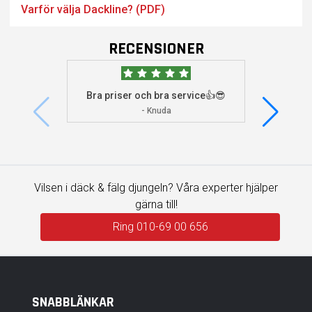
Varför välja Dackline? (PDF)
RECENSIONER
Bra priser och bra service👍😎
Jag s
visade 
- Knuda
Vilsen i däck & fälg djungeln? Våra experter hjälper
gärna till!
Ring 010-69 00 656
SNABBLÄNKAR