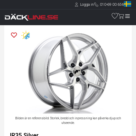
Logga in
010-69 00 656
Bilden är en referensbild. Storlek, bredd och inpressning kan påverka djup och
utseende.
JR35 Silver