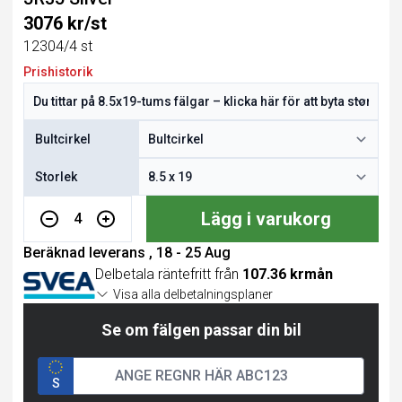
3076 kr/st
12304/4 st
Prishistorik
Bultcirkel
Storlek
Lägg i varukorg
4
Beräknad leverans , 18 - 25 Aug
Delbetala räntefritt från
107.36 krmån
Visa alla delbetalningsplaner
Se om fälgen passar din bil
S