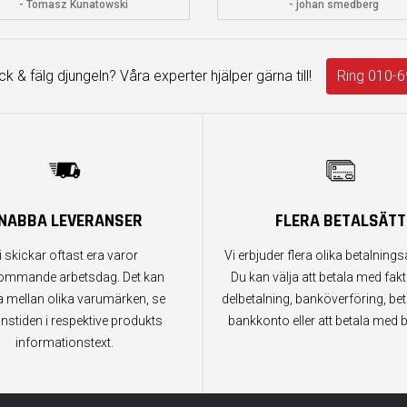
- Tomasz Kunatowski
- johan smedberg
äck & fälg djungeln? Våra experter hjälper gärna till!
Ring 010-6
NABBA LEVERANSER
FLERA BETALSÄTT
i skickar oftast era varor
Vi erbjuder flera olika betalningsa
ommande arbetsdag. Det kan
Du kan välja att betala med fak
a mellan olika varumärken, se
delbetalning, banköverföring, bet
anstiden i respektive produkts
bankkonto eller att betala med b
informationstext.