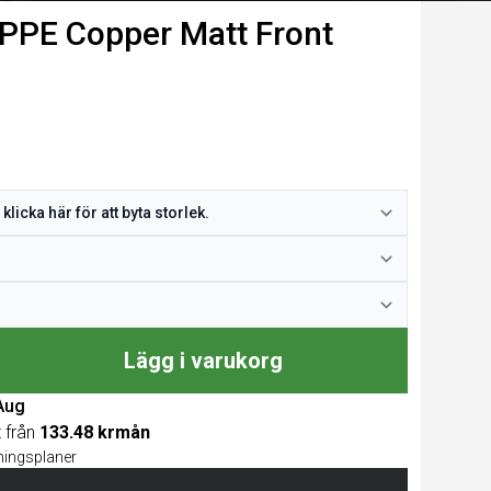
PE Copper Matt Front
Lägg i varukorg
 Aug
t från
133.48 krmån
lningsplaner