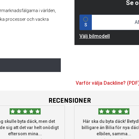
Se o
rmarknadsfälgarna i världen,
iska processer och vackra
S
Välj bilmodell
Varför välja Dackline? (PDF
RECENSIONER
g skulle byta däck, men det
Här ska du byta däck! Betydl
de sig att det var helt onödigt
billigare än Bilia för nya däck
eftersom mina...
elbilen, samma...