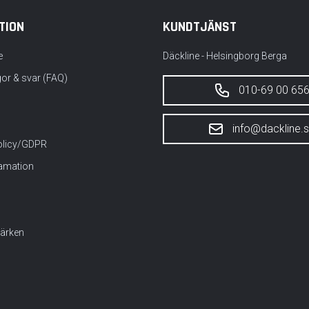
TION
KUNDTJÄNST
e
Däckline - Helsingborg Berga
gor & svar (FAQ)
010-69 00 65
info@dackline.
policy/GDPR
lamation
ärken