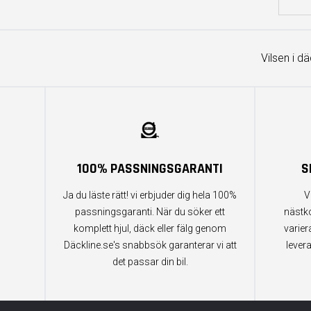
Vilsen i d
100% PASSNINGSGARANTI
S
Ja du läste rätt! vi erbjuder dig hela 100%
V
passningsgaranti. När du söker ett
nästk
komplett hjul, däck eller fälg genom
varier
Däckline.se's snabbsök garanterar vi att
lever
det passar din bil.