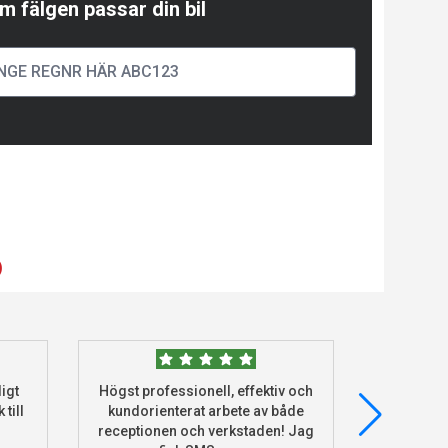
m fälgen passar din bil
)
igt
Högst professionell, effektiv och
Beställde
 till
kundorienterat arbete av både
deras he
receptionen och verkstaden! Jag
och monter