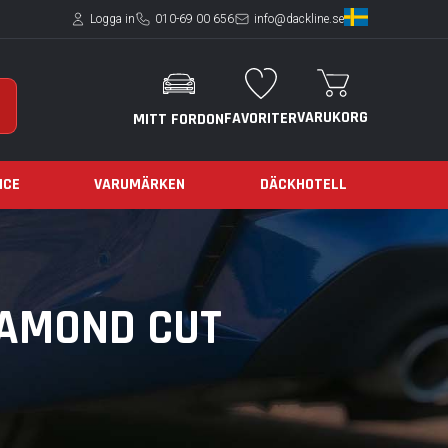
Logga in
010-69 00 656
info@dackline.se
VARUKORG
FAVORITER
MITT FORDON
ICE
VARUMÄRKEN
DÄCKHOTELL
IAMOND CUT