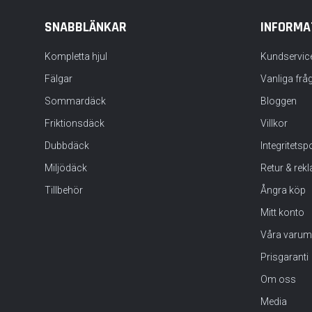
SNABBLÄNKAR
INFORMA
Kompletta hjul
Kundservic
Fälgar
Vanliga frå
Sommardäck
Bloggen
Friktionsdäck
Villkor
Dubbdäck
Integritets
Miljödäck
Retur & rek
Tillbehör
Ångra köp
Mitt konto
Våra varum
Prisgaranti
Om oss
Media