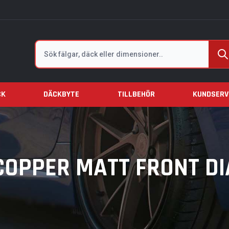
Sök
CK
DÄCKBYTE
TILLBEHÖR
KUNDSERV
COPPER MATT FRONT D