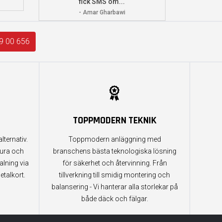
fick SMS om...
- Amar Gharbawi
9 00 656
TOPPMODERN TEKNIK
lternativ.
Toppmodern anläggning med
tura och
branschens bästa teknologiska lösning
alning via
för säkerhet och återvinning. Från
etalkort.
tillverkning till smidig montering och
balansering - Vi hanterar alla storlekar på
både däck och fälgar.