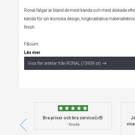
Ronal fälgar är bland de mest kända och mest älskade efte
kända för sin ikoniska design, högkvalitativa materialtekn
finish.
F&oum
Läs mer
Visa fler artiklar från RONAL (13939 st)
Bra priser och bra service👍😎
Ja
visa
- Knuda