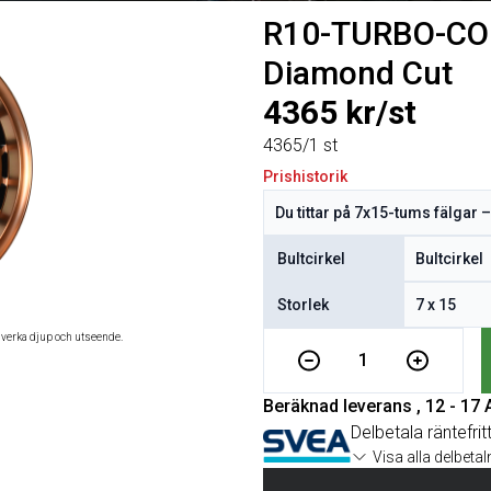
R10-TURBO-COP
Diamond Cut
4365 kr/st
4365/1 st
Prishistorik
Bultcirkel
Storlek
åverka djup och utseende.
1
Beräknad leverans , 12 - 17
Delbetala räntefrit
Visa alla delbeta