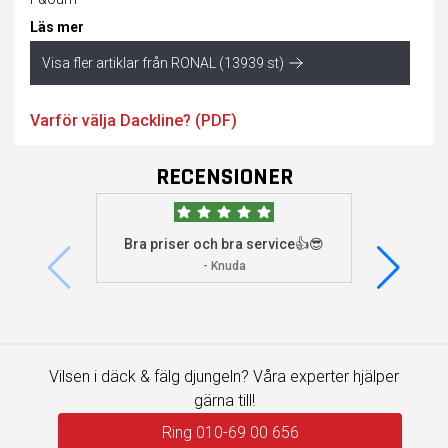
Läs mer
Visa fler artiklar från RONAL (13939 st)
Varför välja Dackline? (PDF)
RECENSIONER
Bra priser och bra service👍😎
Jag s
visade 
- Knuda
Vilsen i däck & fälg djungeln? Våra experter hjälper
gärna till!
Ring 010-69 00 656