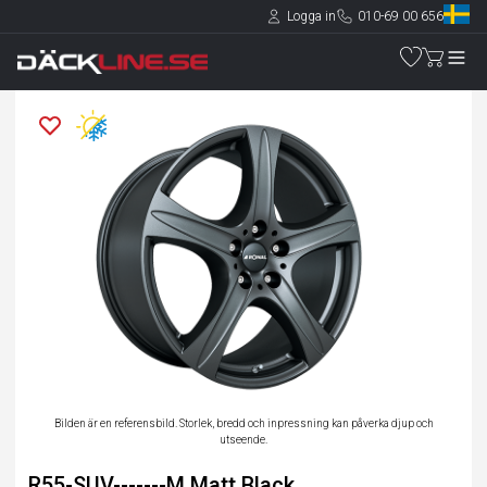
Logga in
010-69 00 656
Bilden är en referensbild. Storlek, bredd och inpressning kan påverka djup och
utseende.
R55-SUV-------M Matt Black